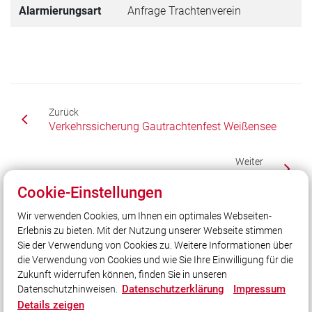
Alarmierungsart
Anfrage Trachtenverein
Zurück
Verkehrssicherung Gautrachtenfest Weißensee
Weiter
Verkehrssicherung Gautrachtenfest Weißensee
Cookie-Einstellungen
Wir verwenden Cookies, um Ihnen ein optimales Webseiten-
Erlebnis zu bieten. Mit der Nutzung unserer Webseite stimmen
Unser Leitsatz
Sie der Verwendung von Cookies zu. Weitere Informationen über
In Gottes Namen allezeit selbstlos treu und hilfsbereit.
die Verwendung von Cookies und wie Sie Ihre Einwilligung für die
Zukunft widerrufen können, finden Sie in unseren
Datenschutzerklärung
Impressum
Datenschutzhinweisen.
Social Media
Details zeigen